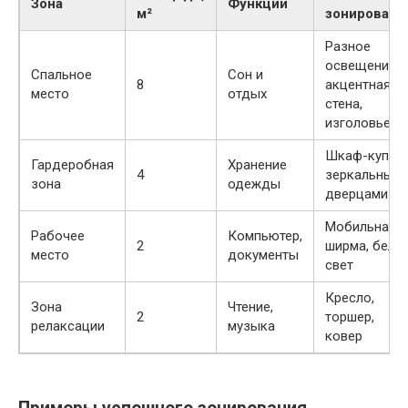
Зона
Функции
м²
зонировани
Разное
освещение,
Спальное
Сон и
8
акцентная
место
отдых
стена,
изголовье
Шкаф-купе с
Гардеробная
Хранение
4
зеркальным
зона
одежды
дверцами
Мобильная
Рабочее
Компьютер,
2
ширма, белы
место
документы
свет
Кресло,
Зона
Чтение,
2
торшер,
релаксации
музыка
ковер