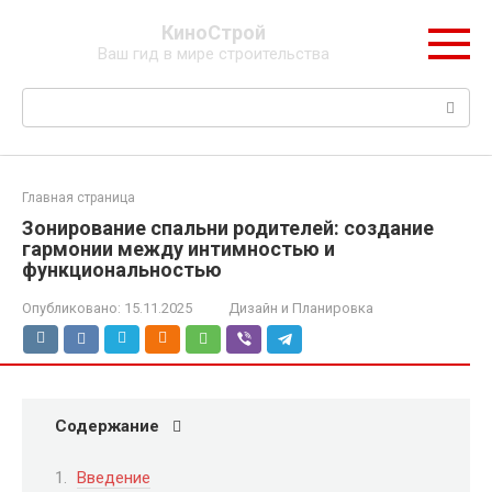
Перейти
КиноСтрой
к
Ваш гид в мире строительства
контенту
Поиск:
Главная страница
Зонирование спальни родителей: создание
гармонии между интимностью и
функциональностью
Опубликовано:
15.11.2025
Дизайн и Планировка
Содержание
Введение