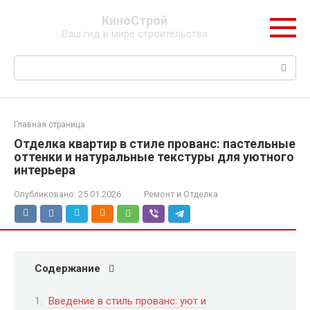
Перейти
КиноСтрой
к
Ваш гид в мире строительства
контенту
Поиск:
Главная страница
Отделка квартир в стиле прованс: пастельные
оттенки и натуральные текстуры для уютного
интерьера
Опубликовано:
25.01.2026
Ремонт и Отделка
Содержание
Введение в стиль прованс: уют и