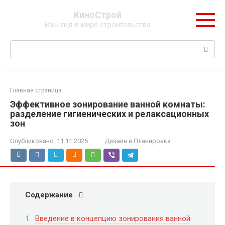
Перейти
КиноСтрой
к
Ваш гид в мире строительства
контенту
Поиск:
Главная страница
Эффективное зонирование ванной комнаты:
разделение гигиенических и релаксационных
зон
Опубликовано:
11.11.2025
Дизайн и Планировка
Содержание
Введение в концепцию зонирования ванной