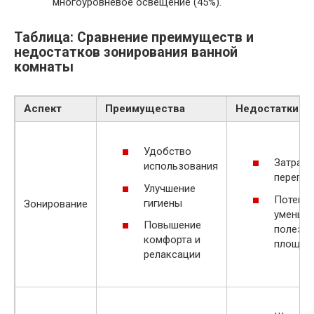
многоуровневое освещение (45%).
Таблица: Сравнение преимуществ и
недостатков зонирования ванной
комнаты
Аспект
Преимущества
Недостатки
Удобство
Затраты
использования
перепла
Улучшение
Потенц
гигиены
Зонирование
уменьш
Повышение
полезн
комфорта и
площад
релаксации