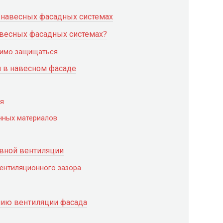
 навесных фасадных системах
авесных фасадных системах?
димо защищаться
 в навесном фасаде
ия
нных материалов
вной вентиляции
ентиляционного зазора
нию вентиляции фасада