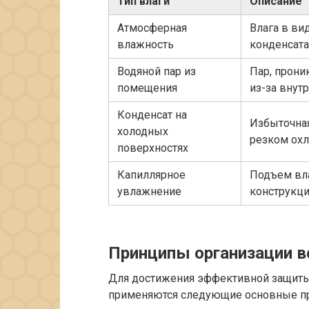
Тип влаги
Описание
Атмосферная
Влага в вид
влажность
конденсата
Водяной пар из
Пар, прони
помещения
из-за внут
Конденсат на
Избыточная
холодных
резком ох
поверхностях
Капиллярное
Подъем вла
увлажнение
конструкци
Принципы организации в
Для достижения эффективной защиты 
применяются следующие основные п