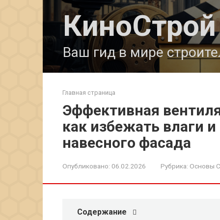
Перейти
КиноСтрой
к
контенту
Ваш гид в мире строите
Главная страница
Эффективная вентиля
как избежать влаги и
навесного фасада
Опубликовано:
06.02.2026
Рубрика:
Основы С
Содержание