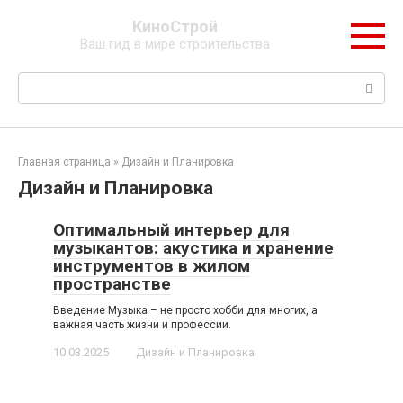
Перейти
КиноСтрой
к
Ваш гид в мире строительства
контенту
Поиск:
Главная страница
»
Дизайн и Планировка
Дизайн и Планировка
Оптимальный интерьер для
музыкантов: акустика и хранение
инструментов в жилом
пространстве
Введение Музыка – не просто хобби для многих, а
важная часть жизни и профессии.
10.03.2025
Дизайн и Планировка